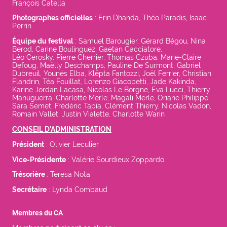
François Catella
Photographes officiel·les
: Erin Dhanda, Théo Paradis, Isaac
Perrin
Équipe du festival
:
Samuel Barougier, Gérard Bégou, Nina
Berod, Carine Boulinguez, Gaetan Cacciatore,
Léo Cerosky, Pierre Cherrier, Thomas Czuba, Marie-Claire
Defoug, Maëlly Deschamps, Pauline De Surmont, Gabriel
Dubreuil, Younés Elba, Klëpta Fantozzi, Joël Ferrier, Christian
Flandrin, Téa Fouillat, Lorenzo Giacobetti, Jade Kakinda,
Karine Jordan Lacasa, Nicolas Le Borgne, Eva Lucci, Thierry
Manuguerra, Charlotte Merle, Magali Merle, Oriane Philippe,
Sara Semet, Frédéric Tapia, Clément Thierry, Nicolas Vadon,
Romain Vallet, Justin Vialette, Charlotte Warin
CONSEIL D'ADMINISTRATION
Président
: Olivier Leculier
Vice-Présidente
: Valérie Sourdieux Zoppardo
Trésorière
: Teresa Nota
Secrétaire
: Lynda Combaud
Membres du CA