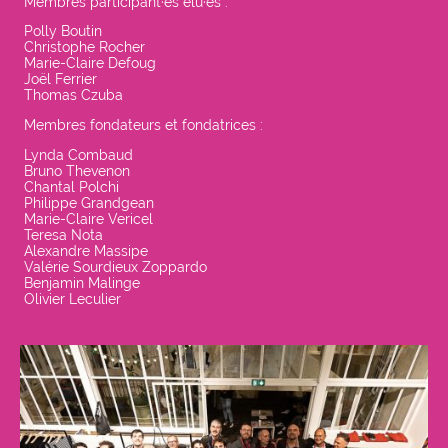
Membres participant·es élu·es :
Polly Boutin
Christophe Rocher
Marie-Claire Defoug
Joël Ferrier
Thomas Czuba
Membres fondateurs et fondatrices :
Lynda Combaud
Bruno Thevenon
Chantal Polchi
Philippe Grandgean
Marie-Claire Vericel
Teresa Nota
Alexandre Massipe
Valérie Sourdieux Zoppardo
Benjamin Malinge
Olivier Leculier