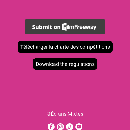
Télécharger la charte des compétitions
Download the regulations
©Écrans Mixtes