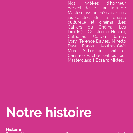
Nos invité·es d'honneur
perlent de leur art lors de
Masterclass animées par des
journalistes de la presse
culturelle et cinéma (Les
Cahiers du Cnéma, Les
Inrocks) : Christophe Honoré,
Catherine Corsini, James
Ivory, Terence Davies, Ninetto
Davoli, Panos H. Koutras Gaël
Morel, Sébastien Lishitz et
Christine Vachon ont eu leur
Masterclass à Écrans Mixtes.
Notre histoire
Histoire