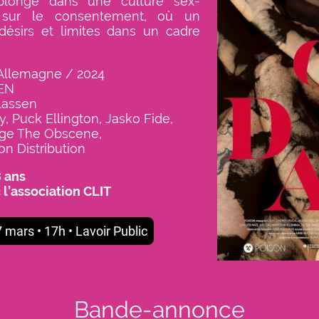
plonge dans une culture sex-
 sur le consentement, où un
désirs et limites dans un cadre
Allemagne / 2024
TEN
lassen
y, Puck Ellington, Jasko Fide,
orge The Obscene,
son Distribution
8 ans
 l’association CLIT
mars • 17h • Lavoir Public
Bande-annonce