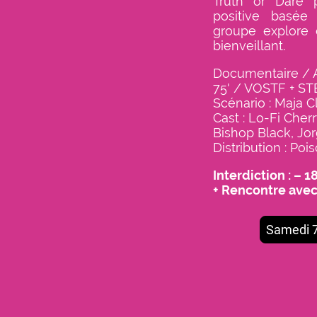
Truth or Dare 
positive basée
groupe explore 
bienveillant.
Docu
mentaire / 
75' / VOSTF + S
Scénario : Maja C
Cast : Lo-Fi Cherr
Bishop Black, J
Distribution : Poi
Interdiction : – 1
+ Rencontre avec
Samedi 7 